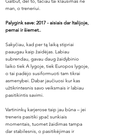
Galbūt, dėl to, tačiau tai klausimas ne 
man, o treneriui.

Palygink save: 2017 - aisiais dar Italijoje, 
pernai ir šiemet..
Sakyčiau, kad per tą laiką stipriai 
paaugau kaip žaidėjas. Labiau 
subrendau, gavau daug žaidybinio 
laiko tiek A lygoje, tiek Europos lygoje, 
o tai padėjo susiformuoti tam tikrai 
asmenybei. Dabar jaučiuosi kur kas 
užtikrintesnis savo veiksmais ir labiau 
pasitikintis savimi.

Vartininkų karjerose taip jau būna – jei 
treneris pasitiki ypač sunkiais 
momentais, tuomet žaidimas tampa 
dar stabilesnis, o pasitikėjimas ir 