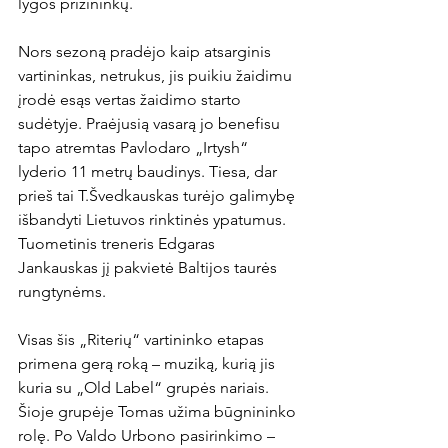
lygos prizininkų.

Nors sezoną pradėjo kaip atsarginis 
vartininkas, netrukus, jis puikiu žaidimu 
įrodė esąs vertas žaidimo starto 
sudėtyje. Praėjusią vasarą jo benefisu 
tapo atremtas Pavlodaro „Irtysh“ 
lyderio 11 metrų baudinys. Tiesa, dar 
prieš tai T.Švedkauskas turėjo galimybę 
išbandyti Lietuvos rinktinės ypatumus. 
Tuometinis treneris Edgaras 
Jankauskas jį pakvietė Baltijos taurės 
rungtynėms.

Visas šis „Riterių“ vartininko etapas 
primena gerą roką – muziką, kurią jis 
kuria su „Old Label“ grupės nariais. 
Šioje grupėje Tomas užima būgnininko 
rolę. Po Valdo Urbono pasirinkimo – 