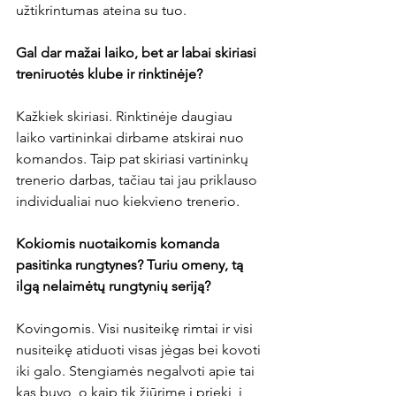
užtikrintumas ateina su tuo.

Gal dar mažai laiko, bet ar labai skiriasi 
treniruotės klube ir rinktinėje?
Kažkiek skiriasi. Rinktinėje daugiau 
laiko vartininkai dirbame atskirai nuo 
komandos. Taip pat skiriasi vartininkų 
trenerio darbas, tačiau tai jau priklauso 
individualiai nuo kiekvieno trenerio.

Kokiomis nuotaikomis komanda 
pasitinka rungtynes? Turiu omeny, tą 
ilgą nelaimėtų rungtynių seriją?
Kovingomis. Visi nusiteikę rimtai ir visi 
nusiteikę atiduoti visas jėgas bei kovoti 
iki galo. Stengiamės negalvoti apie tai 
kas buvo, o kaip tik žiūrime į priekį, į 