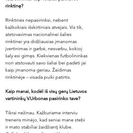
rinktinę?
Rinktinės nepasirinksi, nebent 
kažkokiais išskirtiniais atvejais. Vis tik, 
atstovavimas nacionalinei šalies 
rinktinei yra didžiausias įmanomas 
įvertinimas ir garbė, nesvarbu, kokioj 
šaly esi gimęs. Kiekvienas futbolininkas 
nori atstovauti savo šaliai bei padėti jai 
kaip įmanoma geriau. Žaidimas 
rinktinėje – visada puiki patirtis.

Kaip manai, kodėl iš visų gerų Lietuvos 
vartininkų V.Urbonas pasirinko tave?
Tikrai nežinau. Kažkuriame interviu 
treneris minėjo, kad seniai mane stebi 
ir mato stabiliai žaidžiantį klube. 