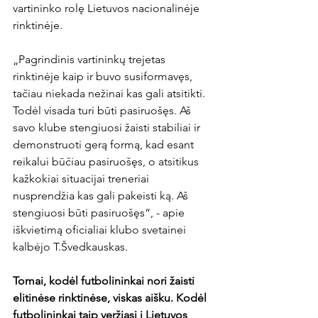
vartininko rolę Lietuvos nacionalinėje 
rinktinėje.

„Pagrindinis vartininkų trejetas 
rinktinėje kaip ir buvo susiformavęs, 
tačiau niekada nežinai kas gali atsitikti. 
Todėl visada turi būti pasiruošęs. Aš 
savo klube stengiuosi žaisti stabiliai ir 
demonstruoti gerą formą, kad esant 
reikalui būčiau pasiruošęs, o atsitikus 
kažkokiai situacijai treneriai 
nusprendžia kas gali pakeisti ką. Aš 
stengiuosi būti pasiruošęs“, - apie 
iškvietimą oficialiai klubo svetainei 
kalbėjo T.Švedkauskas.

Tomai, 
kodėl 
futbolininkai
 nori žaisti 
elitinėse rinktinėse, viskas aišku. Kodėl 
futbolininkai taip veržiasi į Lietuvos 