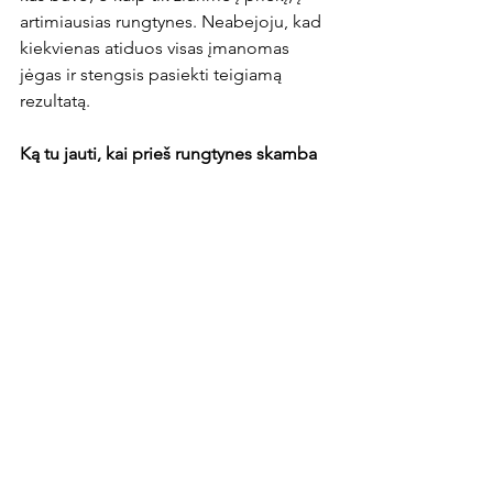
artimiausias rungtynes. Neabejoju, kad 
kiekvienas atiduos visas įmanomas 
jėgas ir stengsis pasiekti teigiamą 
rezultatą.

Ką tu jauti, kai prieš rungtynes skamba 
Lietuvos himnas?
Tikrai neeilinis momentas. Suteikia 
rimties ir tik dar labiau verčia tave 
susikaupti bei kaip įmanoma geriau 
pasirodyti rungtynėse.

Kas, tavo nuomone, rungtynių su 
Liuksemburgu favoritai?
Favorito neišskirčiau, nes komandos 
panašaus pajėgumo, todėl abi sieks tik 