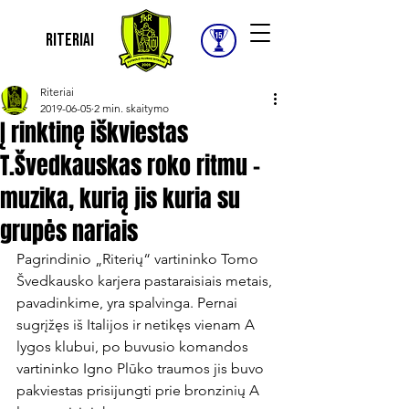
Riteriai
Riteriai
2019-06-05
2 min. skaitymo
Į rinktinę iškviestas
T.Švedkauskas roko ritmu –
muzika, kurią jis kuria su
grupės nariais
Pagrindinio „Riterių“ vartininko Tomo 
Švedkausko karjera pastaraisiais metais, 
pavadinkime, yra spalvinga. Pernai 
sugrįžęs iš Italijos ir netikęs vienam A 
lygos klubui, po buvusio komandos 
vartininko Igno Plūko traumos jis buvo 
pakviestas prisijungti prie bronzinių A 