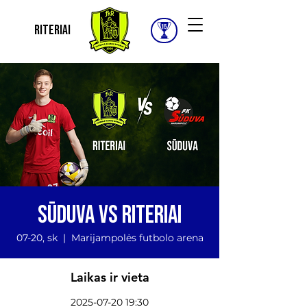
Riteriai
Sūduva VS Riteriai
07-20, sk
  |  
Marijampolės futbolo arena
Laikas ir vieta
2025-07-20 19:30